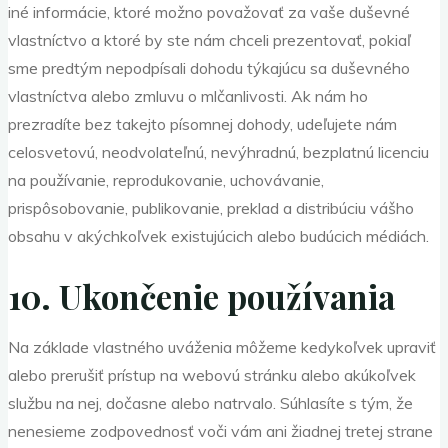
iné informácie, ktoré možno považovať za vaše duševné
vlastníctvo a ktoré by ste nám chceli prezentovať, pokiaľ
sme predtým nepodpísali dohodu týkajúcu sa duševného
vlastníctva alebo zmluvu o mlčanlivosti. Ak nám ho
prezradíte bez takejto písomnej dohody, udeľujete nám
celosvetovú, neodvolateľnú, nevýhradnú, bezplatnú licenciu
na používanie, reprodukovanie, uchovávanie,
prispôsobovanie, publikovanie, preklad a distribúciu vášho
obsahu v akýchkoľvek existujúcich alebo budúcich médiách.
10. Ukončenie používania
Na základe vlastného uváženia môžeme kedykoľvek upraviť
alebo prerušiť prístup na webovú stránku alebo akúkoľvek
službu na nej, dočasne alebo natrvalo. Súhlasíte s tým, že
nenesieme zodpovednosť voči vám ani žiadnej tretej strane