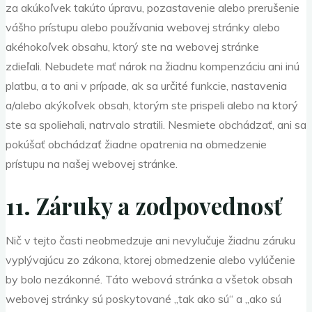
za akúkoľvek takúto úpravu, pozastavenie alebo prerušenie
vášho prístupu alebo používania webovej stránky alebo
akéhokoľvek obsahu, ktorý ste na webovej stránke
zdieľali. Nebudete mať nárok na žiadnu kompenzáciu ani inú
platbu, a to ani v prípade, ak sa určité funkcie, nastavenia
a/alebo akýkoľvek obsah, ktorým ste prispeli alebo na ktorý
ste sa spoliehali, natrvalo stratili. Nesmiete obchádzať, ani sa
pokúšať obchádzať žiadne opatrenia na obmedzenie
prístupu na našej webovej stránke.
11. Záruky a zodpovednosť
Nič v tejto časti neobmedzuje ani nevylučuje žiadnu záruku
vyplývajúcu zo zákona, ktorej obmedzenie alebo vylúčenie
by bolo nezákonné. Táto webová stránka a všetok obsah
webovej stránky sú poskytované „tak ako sú“ a „ako sú