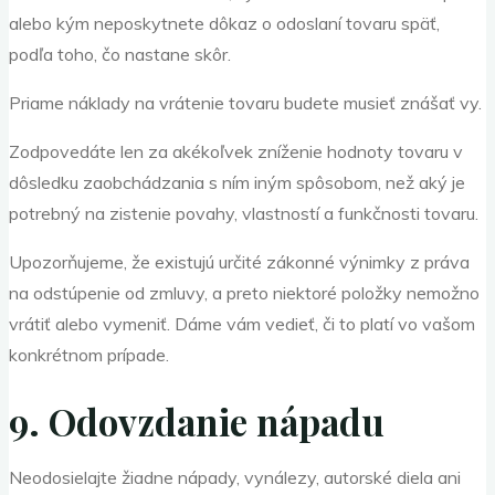
alebo kým neposkytnete dôkaz o odoslaní tovaru späť,
podľa toho, čo nastane skôr.
Priame náklady na vrátenie tovaru budete musieť znášať vy.
Zodpovedáte len za akékoľvek zníženie hodnoty tovaru v
dôsledku zaobchádzania s ním iným spôsobom, než aký je
potrebný na zistenie povahy, vlastností a funkčnosti tovaru.
Upozorňujeme, že existujú určité zákonné výnimky z práva
na odstúpenie od zmluvy, a preto niektoré položky nemožno
vrátiť alebo vymeniť. Dáme vám vedieť, či to platí vo vašom
konkrétnom prípade.
9. Odovzdanie nápadu
Neodosielajte žiadne nápady, vynálezy, autorské diela ani