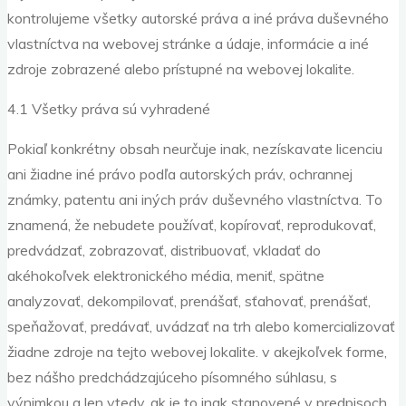
kontrolujeme všetky autorské práva a iné práva duševného
vlastníctva na webovej stránke a údaje, informácie a iné
zdroje zobrazené alebo prístupné na webovej lokalite.
4.1 Všetky práva sú vyhradené
Pokiaľ konkrétny obsah neurčuje inak, nezískavate licenciu
ani žiadne iné právo podľa autorských práv, ochrannej
známky, patentu ani iných práv duševného vlastníctva. To
znamená, že nebudete používať, kopírovať, reprodukovať,
predvádzať, zobrazovať, distribuovať, vkladať do
akéhokoľvek elektronického média, meniť, spätne
analyzovať, dekompilovať, prenášať, sťahovať, prenášať,
speňažovať, predávať, uvádzať na trh alebo komercializovať
žiadne zdroje na tejto webovej lokalite. v akejkoľvek forme,
bez nášho predchádzajúceho písomného súhlasu, s
výnimkou a len vtedy, ak je to inak stanovené v predpisoch