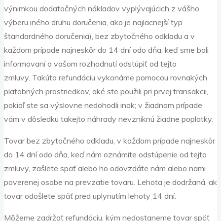
výnimkou dodatočných nákladov vyplývajúcich z vášho
výberu iného druhu doručenia, ako je najlacnejší typ
štandardného doručenia), bez zbytočného odkladu a v
každom prípade najneskôr do 14 dní odo dňa, keď sme boli
informovaní o vašom rozhodnutí odstúpiť od tejto
zmluvy. Takúto refundáciu vykonáme pomocou rovnakých
platobných prostriedkov, aké ste použili pri prvej transakcii,
pokiaľ ste sa výslovne nedohodli inak; v žiadnom prípade
vám v dôsledku takejto náhrady nevzniknú žiadne poplatky.
Tovar bez zbytočného odkladu, v každom prípade najneskôr
do 14 dní odo dňa, keď nám oznámite odstúpenie od tejto
zmluvy, zašlete späť alebo ho odovzdáte nám alebo nami
poverenej osobe na prevzatie tovaru. Lehota je dodržaná, ak
tovar odošlete späť pred uplynutím lehoty 14 dní.
Môžeme zadržať refundáciu, kým nedostaneme tovar späť