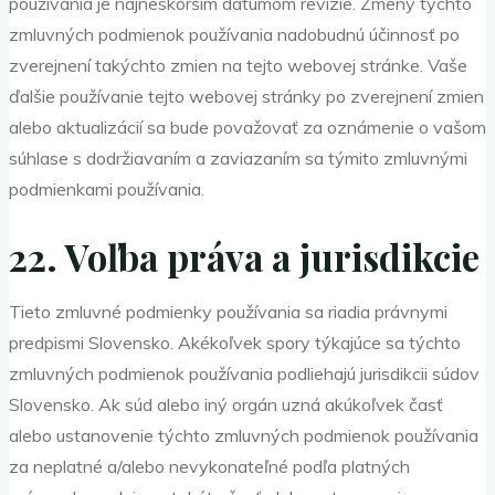
používania je najneskorším dátumom revízie. Zmeny týchto
zmluvných podmienok používania nadobudnú účinnosť po
zverejnení takýchto zmien na tejto webovej stránke. Vaše
ďalšie používanie tejto webovej stránky po zverejnení zmien
alebo aktualizácií sa bude považovať za oznámenie o vašom
súhlase s dodržiavaním a zaviazaním sa týmito zmluvnými
podmienkami používania.
22. Voľba práva a jurisdikcie
Tieto zmluvné podmienky používania sa riadia právnymi
predpismi Slovensko. Akékoľvek spory týkajúce sa týchto
zmluvných podmienok používania podliehajú jurisdikcii súdov
Slovensko. Ak súd alebo iný orgán uzná akúkoľvek časť
alebo ustanovenie týchto zmluvných podmienok používania
za neplatné a/alebo nevykonateľné podľa platných