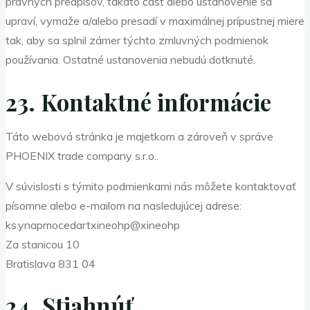
právnych predpisov, takáto časť alebo ustanovenie sa
upraví, vymaže a/alebo presadí v maximálnej prípustnej miere
tak, aby sa splnil zámer týchto zmluvných podmienok
používania. Ostatné ustanovenia nebudú dotknuté.
23. Kontaktné informácie
Táto webová stránka je majetkom a zároveň v správe
PHOENIX trade company s.r.o..
V súvislosti s týmito podmienkami nás môžete kontaktovať
písomne alebo e-mailom na nasledujúcej adrese:
ks.ynapmocedartxineohp@xineohp
Za stanicou 10
Bratislava 831 04
24. Stiahnúť