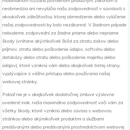
maximálnom rozsahu povolenom príslušným zákonom a
neobmedzia ani nevylúčia našu zodpovednosť v súvislosti s
akoukoľvek záležitosťou, ktorej obmedzenie alebo vylúčenie
našej zodpovednosti by bolo nezákonné. V žiadnom prípade
nebudeme zodpovední za žiadne priame alebo nepriame
škody (vrátane akýchkoľvek škôd za stratu ziskov alebo
príjmov, stratu alebo poškodenie údajov, softvéru alebo
databázy alebo stratu alebo poškodenie majetku alebo
údajov), ktoré vzniknú vám alebo akejkoľvek tretej strany,
vyplývajúce z vášho prístupu alebo používania našej
webovej stránky.
Pokiaľ nie je v akejkoľvek dodatočnej zmluve výslovne
uvedené inak, naša maximálna zodpovednosť voči vám za
všetky škody, ktoré vzniknú alebo súvisia s webovou
stránkou alebo akýmikoľvek produktmi a službami
predávanými alebo predávanými prostredníctvom webovej