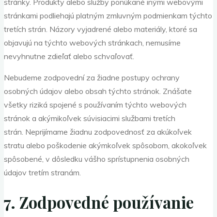
stránky. Produkty alebo služby ponúkané inými webovými
stránkami podliehajú platným zmluvným podmienkam týchto
tretích strán. Názory vyjadrené alebo materiály, ktoré sa
objavujú na týchto webových stránkach, nemusíme
nevyhnutne zdieľať alebo schvaľovať.
Nebudeme zodpovední za žiadne postupy ochrany
osobných údajov alebo obsah týchto stránok. Znášate
všetky riziká spojené s používaním týchto webových
stránok a akýmikoľvek súvisiacimi službami tretích
strán. Neprijímame žiadnu zodpovednosť za akúkoľvek
stratu alebo poškodenie akýmkoľvek spôsobom, akokoľvek
spôsobené, v dôsledku vášho sprístupnenia osobných
údajov tretím stranám.
7. Zodpovedné používanie