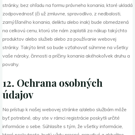
stránky, bez ohľadu na formu právneho konania, ktoré ukladá
zodpovednosť (či už zmluvne, spravodlivo, z nedbalosti,
zamýšľaného konania, deliktu alebo inak) bude obmedzená
na celkovú cenu, ktorú ste nám zaplatili za nákup takýchto
produktov alebo služieb alebo za používanie webovej
stránky. Takýto limit sa bude vzťahovať súhrnne na všetky
vaše nároky, činnosti a príčiny konania akéhokoľvek druhu a
povahy.
12. Ochrana osobných
údajov
Na prístup k našej webovej stránke a/alebo službám môže
byť potrebné, aby ste v rámci registrácie poskytli určité
informácie o sebe. Súhlasíte s tým, že všetky informácie,
ktoré poskytnete, budú vždy presné, pravdivé a aktuálne.